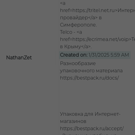
<a
href=https://tritel.net.ru>Интер
провайдер</a> в
Симферополе.
Telco - <a
href=https://ecrimea.net/voip
в Крыму</a>.
Created on:
1/31/2025 5:59 AM
NathanZet
Разнообразие
упаковочного материала
https://bestpack.ru/docs/
Упаковка для Интернет-
магазинов
https://bestpack.ru/accept/