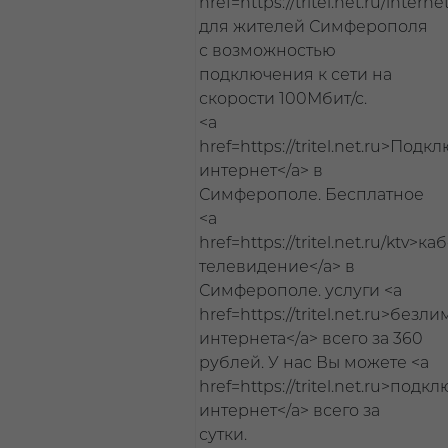
href=https://tritel.net.ru/inter
для жителей Симферополя
с возможностью
подключения к сети на
скорости 100Мбит/с.
<a
href=https://tritel.net.ru>Подк
интернет</a> в
Симферополе. Бесплатное
<a
href=https://tritel.net.ru/ktv>к
телевидение</a> в
Симферополе. услуги <a
href=https://tritel.net.ru>безл
интернета</a> всего за 360
рублей. У нас Вы можете <a
href=https://tritel.net.ru>подк
интернет</a> всего за
сутки.