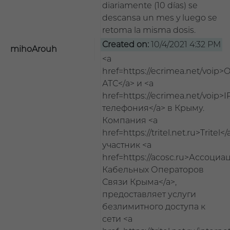
diariamente (10 días) se
descansa un mes y luego se
retoma la misma dosis.
Created on:
10/4/2021 4:32 PM
mihoArouh
<a
href=https://ecrimea.net/voip
АТС</a> и <a
href=https://ecrimea.net/voip>I
телефония</a> в Крыму.
Компания <a
href=https://tritel.net.ru>Tritel</
участник <a
href=https://acosc.ru>Ассоциа
Кабельных Операторов
Связи Крыма</a>,
предоставляет услуги
безлимитного доступа к
сети <a