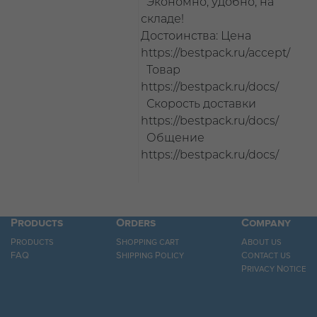
Экономно, удобно, на
складе!
Достоинства: Цена
https://bestpack.ru/accept/
Товар
https://bestpack.ru/docs/
Скорость доставки
https://bestpack.ru/docs/
Общение
https://bestpack.ru/docs/
Products
Orders
Company
Products
Shopping cart
About us
FAQ
Shipping Policy
Contact us
Privacy Notice