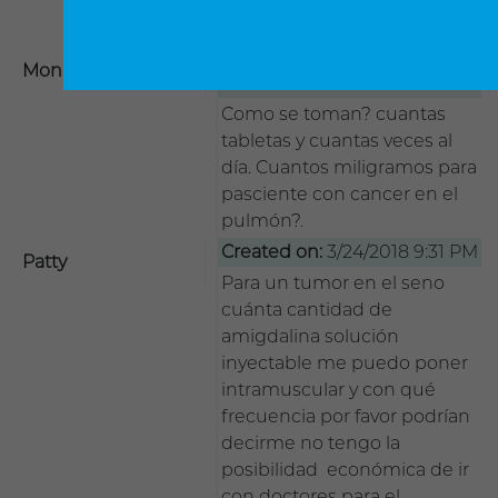
en mi pais con su
medicamento
Created on:
2/27/2018 12:45
Monica
PM
Como se toman? cuantas
tabletas y cuantas veces al
día. Cuantos miligramos para
pasciente con cancer en el
pulmón?.
Created on:
3/24/2018 9:31 PM
Patty
Para un tumor en el seno
cuánta cantidad de
amigdalina solución
inyectable me puedo poner
intramuscular y con qué
frecuencia por favor podrían
decirme no tengo la
posibilidad económica de ir
con doctores para el