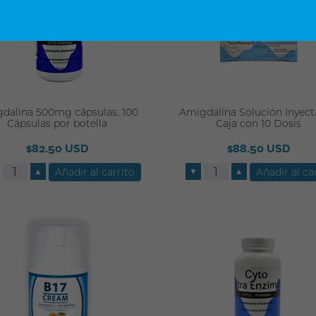
dalina 500mg cápsulas, 100
Amigdalina Solución Inyect
Cápsulas por botella
Caja con 10 Dosis
$82.50 USD
$88.50 USD
▲
▼
▲