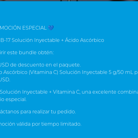
MOCIÓN ESPECIAL 💙
CALIDAD Y EXPERIENCIA
ente del fabricante Cyto
B-17 Solución Inyectable + Ácido Ascórbico
migdalina, amygdalin, laetr
irir este bundle obtén:
o, Cytopharma de Mexico SA es reconocida mundialmente
SD de descuento en el paquete.
Suplementos Narurales de Amigdalina (vitamina B17)
 Ascórbico (Vitamina C) Solución Inyectable 5 g/50 mL p
USD.
 Solución Inyectable + Vitamina C, una excelente combin
io especial.
ucts
áctanos para realizar tu pedido.
ción válida por tiempo limitado.