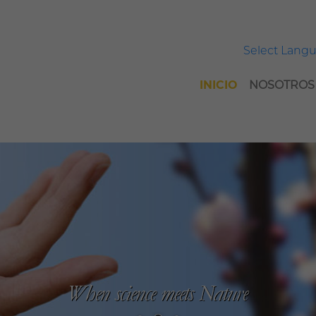
Select Lang
INICIO
NOSOTROS
When science meets Nature