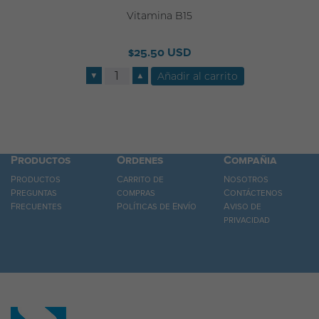
Vitamina B15
$25.50 USD
▼
▲
Productos
Ordenes
Compañia
Productos
Carrito de
Nosotros
Preguntas
compras
Contáctenos
Frecuentes
Políticas de Envío
Aviso de
privacidad