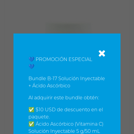
💙 PROMOCIÓN ESPECIAL
💙
Bundle B-17 Solución Inyectable
+ Ácido Ascórbico
Al adquirir este bundle obtén:
✅ $10 USD de descuento en el
paquete.
✅ Ácido Ascórbico (Vitamina C)
Solución Inyectable 5 g/50 mL