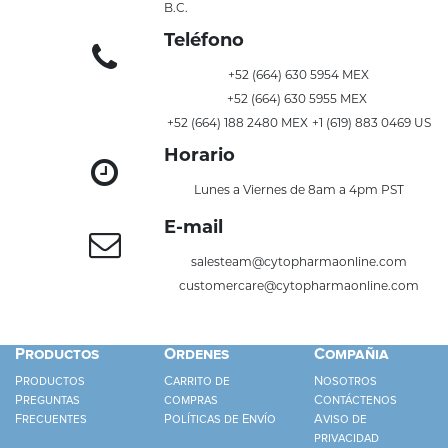
B.C.
Teléfono
+52 (664) 630 5954 MEX
+52 (664) 630 5955 MEX 
+52 (664) 188 2480 MEX
+1 (619) 883 0469 US
Horario
Lunes a Viernes de 8am a 4pm PST
E-mail
salesteam@cytopharmaonline.com
customercare@cytopharmaonline.com
Productos
Ordenes
Compañia
Productos
Carrito de
Nosotros
Preguntas
compras
Contáctenos
Frecuentes
Políticas de Envío
Aviso de
privacidad