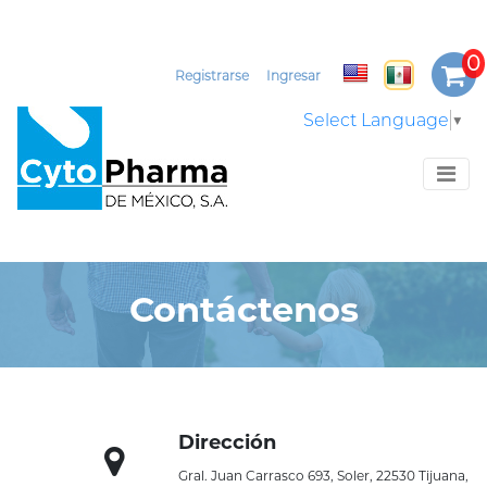
Registrarse
Ingresar
Select Language
▼
Contáctenos
Dirección
Gral. Juan Carrasco 693, Soler, 22530 Tijuana,