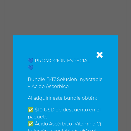
💙 PROMOCIÓN ESPECIAL
💙
Bundle B-17 Solución Inyectable
+ Ácido Ascórbico
Al adquirir este bundle obtén:
✅ $10 USD de descuento en el
paquete.
✅ Ácido Ascórbico (Vitamina C)
Solución Inyectable 5 g/50 mL