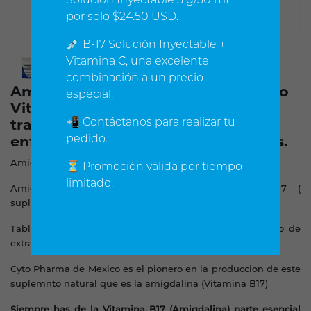
por solo $24.50 USD.
💉 B-17 Solución Inyectable +
Vitamina C, una excelente
combinación a un precio
Amygdalina también conocida como
especial.
Vitamina b17, efectiva en el
📲 Contáctanos para realizar tu
tratamiento y prevención de
pedido.
enfermedades macro degenerativas.
Amigdalina frasco con 100 tabletas
⏳ Promoción válida por tiempo
limitado.
Amigdalina tambien conocida como Vitamina B17 (
suplemento natural derivado de la semilla de chavacano)
Tabletas de Amigdalina fabricadas siguiendo el metodo de
extraccion del Dr. Ernest Krebs
Cyto Pharma de Mexico es el pionero en la produccion de este
suplemnto natural que es la amigdalina (Vitamina B17)
Siempre has de la Vitamina B17 (Amigdalina) parte esencial