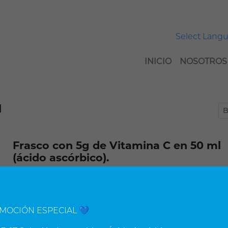
Select Lang
INICIO
NOSOTROS
l
Frasco con 5g de Vitamina C en 50 ml
(ácido ascórbico).
Está indicado como preventivo o en el tratamiento de e
que cursan con deficiencia intensa de ácido ascórbico c
escorbuto, en terapias antioxidantes, para pacient
MOCIÓN ESPECIAL 💙
cáncer, mejora el estrés oxidativo, en proceso infecc
proceso inflamatorio crónico degenerativo.