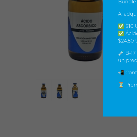
Bundle 
Al adqu
✅ $10 U
✅ Ácido
$24.50 
💉 B-17
un prec
📲 Cont
⏳ Promo