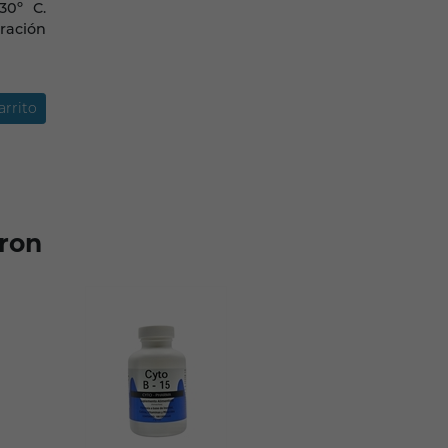
30º C.
eración
arrito
ron