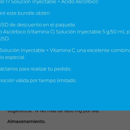
B-17 Solución Inyectable + Ácido Ascórbico
Aumenta flexibilidad y tono de los músculos y la piel, p
irir este bundle obtén:
el envejecimiento prematuro. Fortalece el si
inmunológico.
SD de descuento en el paquete.
 Ascórbico (Vitamina C) Solución Inyectable 5 g/50 mL p
Fórmula:
USD.
Cada mililitro de solución inyectable contiene:
* Ácido ascórbico 100 mg
 Solución Inyectable + Vitamina C, una excelente combin
* Vehículo c.b.p. 1.0 ml
io especial.
Presentación:
áctanos para realizar tu pedido.
Frasco con 5g de Vitamina C en 50 ml. (pasarlo en 2-4 h)
ción válida por tiempo limitado.
Vía de Administración:
Consulte a su médico, solo puede ser prescrito y admini
por profesionales de la salud.
Sugerencia: IV No más de 1500 mg por día.
Almacenamiento.