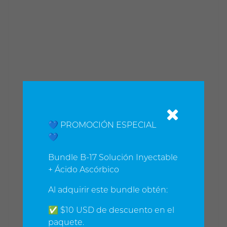
💙 PROMOCIÓN ESPECIAL
💙
Bundle B-17 Solución Inyectable
+ Ácido Ascórbico
Al adquirir este bundle obtén:
✅ $10 USD de descuento en el
paquete.