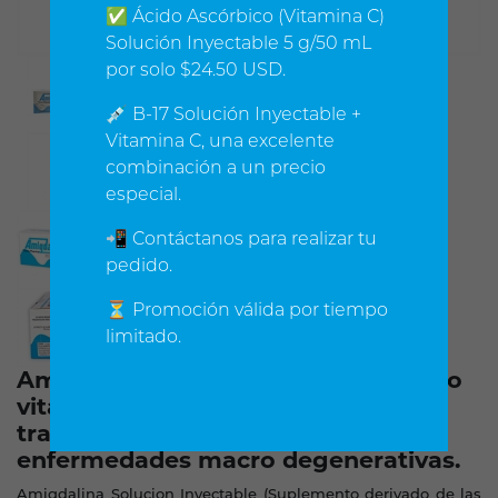
✅ Ácido Ascórbico (Vitamina C)
Solución Inyectable 5 g/50 mL
por solo $24.50 USD.
💉 B-17 Solución Inyectable +
Vitamina C, una excelente
combinación a un precio
especial.
📲 Contáctanos para realizar tu
pedido.
⏳ Promoción válida por tiempo
limitado.
Amygdalina también conocida como
vitamina b17, efectiva en el
tratamiento y prevención de
enfermedades macro degenerativas.
Amigdalina Solucion Inyectable (Suplemento derivado de las