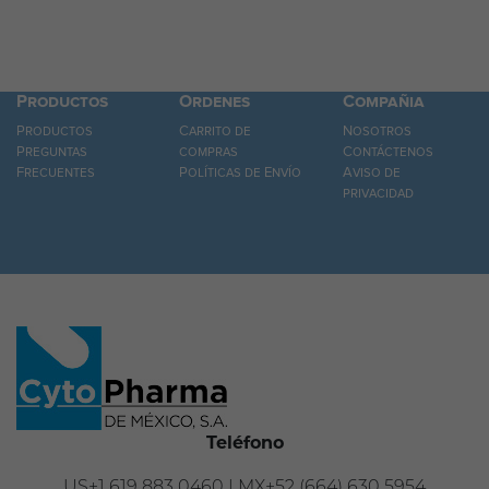
Productos
Ordenes
Compañia
Productos
Carrito de
Nosotros
Preguntas
compras
Contáctenos
Frecuentes
Políticas de Envío
Aviso de
privacidad
Teléfono
US+1 619 883 0460 | MX+52 (664) 630 5954